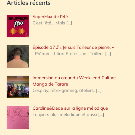
Articles récents
c
h
SuperFlux de l’été
e
C’est l’été… Mais
[…]
r
c
Épisode 17 // « Je suis Tailleur de pierre. »
h
Prénom : Lilian Profession : Tailleur
[…]
e
r
Immersion au cœur du Week-end Culture
:
Manga de Tarare
Cosplay, rétro-gaming, ateliers,
[…]
Caroline&Dede sur la ligne mélodique
Toujours plus mélodique et aussi
[…]