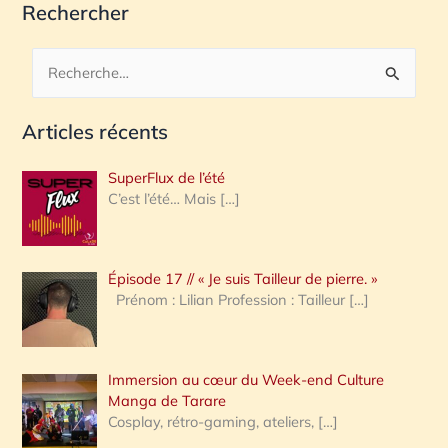
Rechercher
R
e
Articles récents
c
h
SuperFlux de l’été
e
C’est l’été… Mais
[…]
r
c
Épisode 17 // « Je suis Tailleur de pierre. »
h
Prénom : Lilian Profession : Tailleur
[…]
e
r
Immersion au cœur du Week-end Culture
:
Manga de Tarare
Cosplay, rétro-gaming, ateliers,
[…]