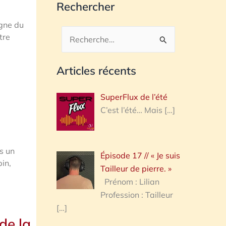
Rechercher
igne du
tre
Rechercher :
Articles récents
SuperFlux de l’été
C’est l’été… Mais
[…]
s un
Épisode 17 // « Je suis
pin,
Tailleur de pierre. »
Prénom : Lilian
Profession : Tailleur
[…]
de la