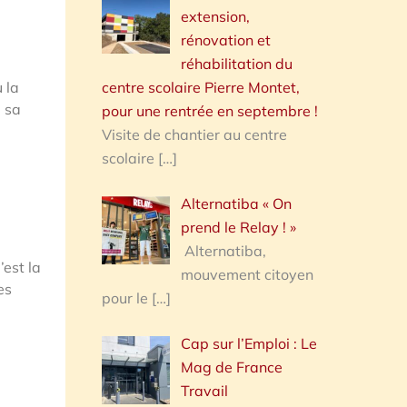
extension,
rénovation et
réhabilitation du
centre scolaire Pierre Montet,
 la
e sa
pour une rentrée en septembre !
Visite de chantier au centre
scolaire
[…]
Alternatiba « On
prend le Relay ! »
Alternatiba,
’est la
mouvement citoyen
es
pour le
[…]
Cap sur l’Emploi : Le
Mag de France
Travail