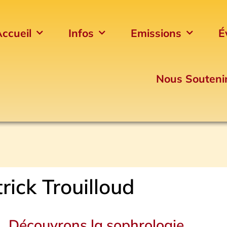
ccueil
Infos
Emissions
É
Nous Souteni
rick Trouilloud
Page
Page
Page
Découvrons la sophrologie