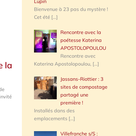
Lupin
Bienvenue à 23 pas du mystère !
Cet été
[…]
Rencontre avec la
poétesse Katerina
APOSTOLOPOULOU
Rencontre avec
e la
Katerina Apostolopoulou,
[…]
Jassans-Riottier : 3
sites de compostage
 de
partagé une
invité
première !
Installés dans des
emplacements
[…]
Villefranche s/S :