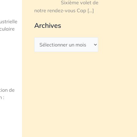
Sixième volet de
notre rendez-vous Cap
[…]
ustrielle
Archives
culaire
tion de
 :