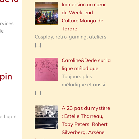
Immersion au cœur
du Week-end
Culture Manga de
rvices
Tarare
de
Cosplay, rétro-gaming, ateliers,
[…]
Caroline&Dede sur la
ligne mélodique
upin
Toujours plus
mélodique et aussi
[…]
A 23 pas du mystère
e
: Estelle Tharreau,
e Lupin.
Toby Peters, Robert
Silverberg, Arsène