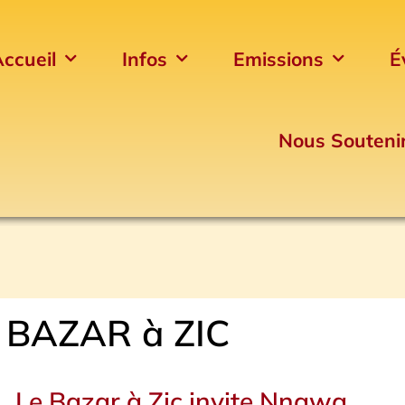
ccueil
Infos
Emissions
É
Nous Souteni
 BAZAR à ZIC
Page
Page
Page
Page
Page
Page
Le Bazar à Zic invite Nnawa