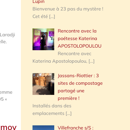
Lupin
Bienvenue à 23 pas du mystère !
Cet été
[…]
Rencontre avec la
Laradji
poétesse Katerina
lle.
APOSTOLOPOULOU
Rencontre avec
Katerina Apostolopoulou,
[…]
Jassans-Riottier : 3
sites de compostage
partagé une
 femme
première !
05 «
Installés dans des
emplacements
[…]
ramoy
Villefranche s/S :