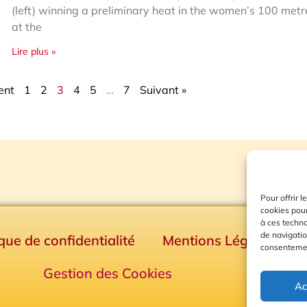
(left) winning a preliminary heat in the women’s 100 metr
at the
Lire plus »
ent
1
2
3
4
5
…
7
Suivant »
Pour offrir 
cookies pour
à ces techn
de navigatio
ique de confidentialité
Mentions Légales
consentement
Gestion des Cookies
Ac