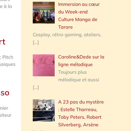
Immersion au cœur
e à la
du Week-end
Culture Manga de
Tarare
Cosplay, rétro-gaming, ateliers,
rt
[…]
Caroline&Dede sur la
c Pitch
usiques
ligne mélodique
Toujours plus
mélodique et aussi
[…]
sso
A 23 pas du mystère
nier
: Estelle Tharreau,
siteur
Toby Peters, Robert
Silverberg, Arsène