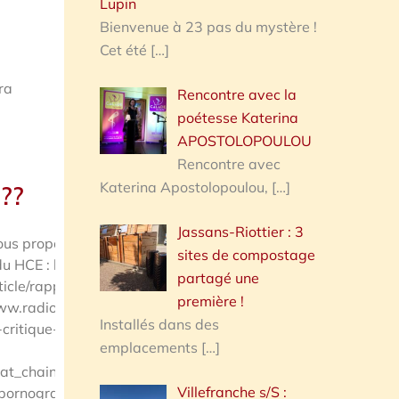
Lupin
Bienvenue à 23 pas du mystère !
Cet été
[…]
ra
Rencontre avec la
poétesse Katerina
APOSTOLOPOULOU
Rencontre avec
Katerina Apostolopoulou,
[…]
???
Jassans-Riottier : 3
us propose un débat juridico-
sites de compostage
du HCE : https://www.haut-conseil-
partagé une
ticle/rapport-pornocriminalite-mettons-
première !
w.radiofrance.fr/franceinter/le-haut-
Installés dans des
-critique-sur-la-pornographie-
emplacements
[…]
at_chaine=france_inter&at_date=2023-
Villefranche s/S :
e/pornographie/temoignage-des-