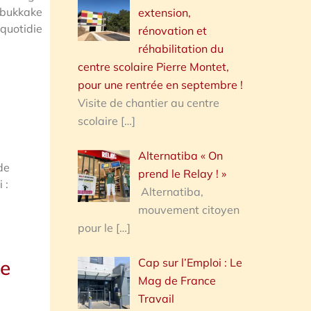
-bukkake-se-confie-sur-la-violence-
extension,
rquotidienne]-20230928&pid=459386-
rénovation et
réhabilitation du
centre scolaire Pierre Montet,
pour une rentrée en septembre !
Visite de chantier au centre
scolaire
[…]
Alternatiba « On
de
prend le Relay ! »
 :
Alternatiba,
mouvement citoyen
pour le
[…]
Cap sur l’Emploi : Le
re
Mag de France
Travail