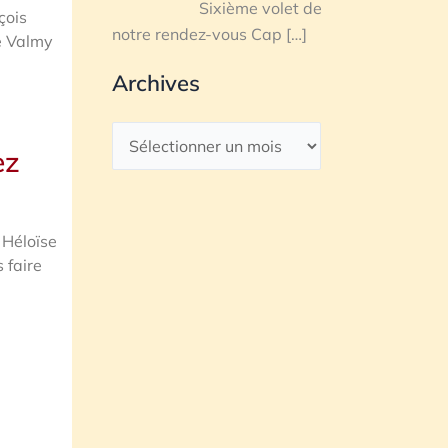
Sixième volet de
çois
notre rendez-vous Cap
[…]
de Valmy
Archives
ez
 Héloïse
 faire