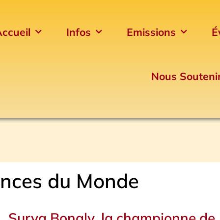
ccueil
Infos
Emissions
É
Nous Souteni
nces du Monde
Page
Page
Page
Page
Surya Bonaly, la championne de