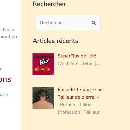
Rechercher
Rechercher :
 Eloise
mination
Articles récents
SuperFlux de l’été
C’est l’été… Mais
[…]
7
ions
Épisode 17 // « Je suis
k se
Tailleur de pierre. »
Prénom : Lilian
Profession : Tailleur
[…]