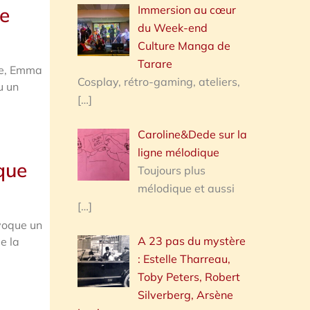
Immersion au cœur
de
du Week-end
Culture Manga de
Tarare
de, Emma
Cosplay, rétro-gaming, ateliers,
u un
[…]
Caroline&Dede sur la
ligne mélodique
que
Toujours plus
mélodique et aussi
[…]
voque un
A 23 pas du mystère
e la
: Estelle Tharreau,
Toby Peters, Robert
Silverberg, Arsène