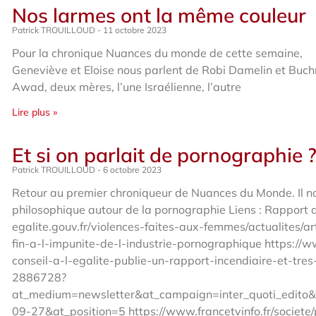
Nos larmes ont la même couleur
Patrick TROUILLOUD
11 octobre 2023
Pour la chronique Nuances du monde de cette semaine,
Geneviève et Eloise nous parlent de Robi Damelin et Buch
Awad, deux mères, l’une Israélienne, l’autre
Lire plus »
Et si on parlait de pornographie 
Patrick TROUILLOUD
6 octobre 2023
Retour au premier chroniqueur de Nuances du Monde. Il no
philosophique autour de la pornographie Liens : Rapport 
egalite.gouv.fr/violences-faites-aux-femmes/actualites/ar
fin-a-l-impunite-de-l-industrie-pornographique https://ww
conseil-a-l-egalite-publie-un-rapport-incendiaire-et-tres
2886728?
at_medium=newsletter&at_campaign=inter_quoti_edito&
09-27&at_position=5 https://www.francetvinfo.fr/societ