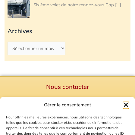
Sixième volet de notre rendez-vous Cap
[…]
Archives
Nous contacter
Politique de confidentialité
Gérer le consentement
Mentions Légales
Plan du site
Pour offrir les meilleures expériences, nous utilisons des technologies
telles que les cookies pour stocker et/ou accéder aux informations des
Gestion des Cookies
appareils. Le fait de consentir à ces technologies nous permettra de
traiter des données telles que le comportement de navigation ou les ID