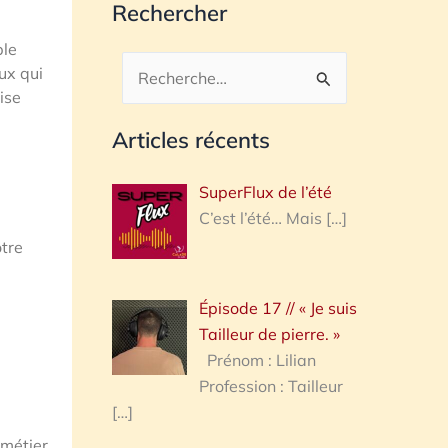
Rechercher
ble
ux qui
Rechercher :
ise
Articles récents
SuperFlux de l’été
C’est l’été… Mais
[…]
otre
Épisode 17 // « Je suis
Tailleur de pierre. »
Prénom : Lilian
Profession : Tailleur
[…]
 métier