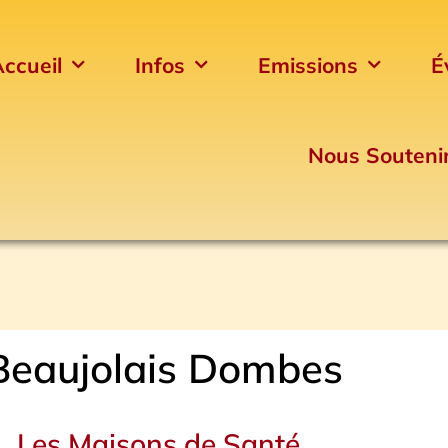
ccueil
Infos
Emissions
É
Nous Souteni
Beaujolais Dombes
Page
Page
Page
Page
Les Maisons de Santé