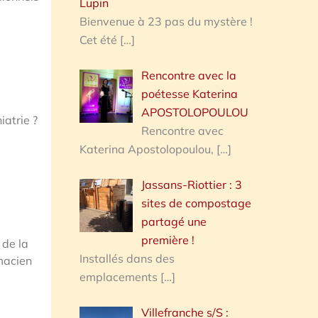
Lupin
Bienvenue à 23 pas du mystère !
Cet été
[…]
Rencontre avec la
poétesse Katerina
APOSTOLOPOULOU
iatrie ?
Rencontre avec
Katerina Apostolopoulou,
[…]
Jassans-Riottier : 3
sites de compostage
partagé une
première !
 de la
Installés dans des
macien
emplacements
[…]
Villefranche s/S :