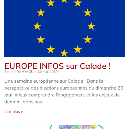
EUROPE INFOS sur Calade !
Smahïn YAHYAOUI
20 mai 2019
Une semaine européenne sur Calade ! Dans la
perspective des élections européennes du dimanche 26
mai, mieux comprendre l’engagement et les enjeux de
demain, dans nos
Lire plus »