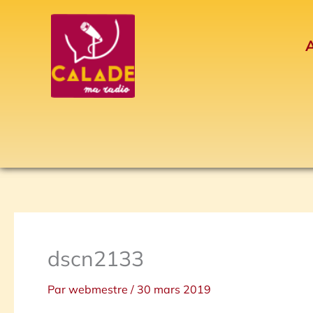
Aller
au
A
contenu
dscn2133
Par
webmestre
/
30 mars 2019