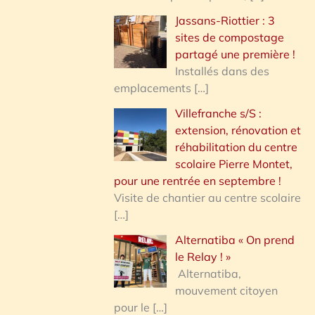
Jassans-Riottier : 3
sites de compostage
partagé une première !
Installés dans des
emplacements
[…]
Villefranche s/S :
extension, rénovation et
réhabilitation du centre
scolaire Pierre Montet,
pour une rentrée en septembre !
Visite de chantier au centre scolaire
[…]
Alternatiba « On prend
le Relay ! »
Alternatiba,
mouvement citoyen
pour le
[…]