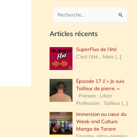
R
e
Articles récents
c
h
SuperFlux de l’été
e
C’est l’été… Mais
[…]
r
c
Épisode 17 // « Je suis
h
Tailleur de pierre. »
e
Prénom : Lilian
Profession : Tailleur
[…]
r
Immersion au cœur du
Week-end Culture
:
Manga de Tarare
Cosplay, rétro-gaming,