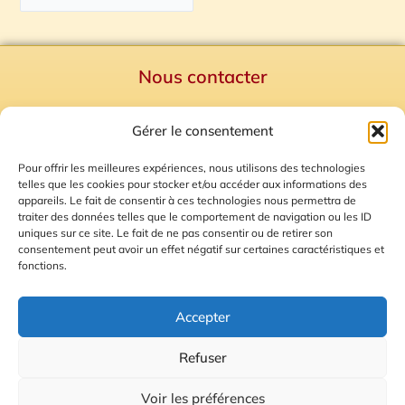
Nous contacter
Politique de confidentialité
Gérer le consentement
Mentions Légales
Plan du site
Pour offrir les meilleures expériences, nous utilisons des technologies
telles que les cookies pour stocker et/ou accéder aux informations des
Gestion des Cookies
appareils. Le fait de consentir à ces technologies nous permettra de
traiter des données telles que le comportement de navigation ou les ID
uniques sur ce site. Le fait de ne pas consentir ou de retirer son
consentement peut avoir un effet négatif sur certaines caractéristiques et
fonctions.
Accepter
Refuser
© 2026 Radio Calade
Voir les préférences