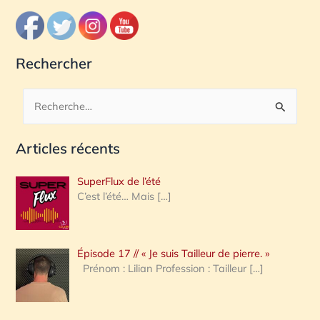
Rechercher
R
e
Articles récents
c
h
SuperFlux de l’été
e
C’est l’été… Mais
[…]
r
c
Épisode 17 // « Je suis Tailleur de pierre. »
h
Prénom : Lilian Profession : Tailleur
[…]
e
r