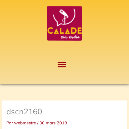
Aller
A
au
r
contenu
c
h
i
v
e
s
dscn2160
Par
webmestre
/
30 mars 2019