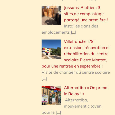
Jassans-Riottier : 3
sites de compostage
partagé une première !
Installés dans des
emplacements
[…]
Villefranche s/S :
extension, rénovation et
réhabilitation du centre
scolaire Pierre Montet,
pour une rentrée en septembre !
Visite de chantier au centre scolaire
[…]
Alternatiba « On prend
le Relay ! »
Alternatiba,
mouvement citoyen
pour le
[…]