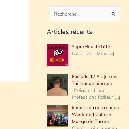
R
e
Articles récents
c
h
SuperFlux de l’été
e
C’est l’été… Mais
[…]
r
c
Épisode 17 // « Je suis
h
Tailleur de pierre. »
e
Prénom : Lilian
Profession : Tailleur
[…]
r
Immersion au cœur du
Week-end Culture
:
Manga de Tarare
Cosplay, rétro-gaming,