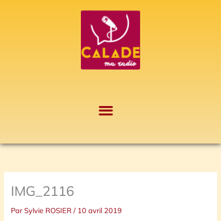
Aller
A
au
r
contenu
c
h
i
v
e
s
IMG_2116
Par
Sylvie ROSIER
/
10 avril 2019