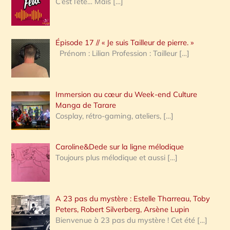
C’est l’été… Mais
[…]
r
c
Épisode 17 // « Je suis Tailleur de pierre. »
h
Prénom : Lilian Profession : Tailleur
[…]
e
r
Immersion au cœur du Week-end Culture
:
Manga de Tarare
Cosplay, rétro-gaming, ateliers,
[…]
Caroline&Dede sur la ligne mélodique
Toujours plus mélodique et aussi
[…]
A 23 pas du mystère : Estelle Tharreau, Toby
Peters, Robert Silverberg, Arsène Lupin
Bienvenue à 23 pas du mystère ! Cet été
[…]