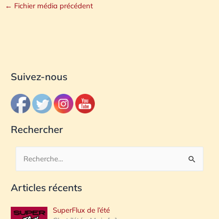
←
Fichier média précédent
Suivez-nous
Rechercher
R
e
Articles récents
c
h
SuperFlux de l’été
e