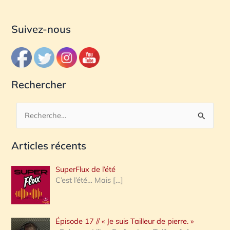
Suivez-nous
Rechercher
R
e
Articles récents
c
h
SuperFlux de l’été
e
C’est l’été… Mais
[…]
r
c
Épisode 17 // « Je suis Tailleur de pierre. »
h