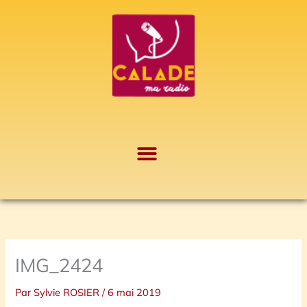
Aller
A
au
r
contenu
c
h
i
v
e
s
IMG_2424
Par
Sylvie ROSIER
/
6 mai 2019