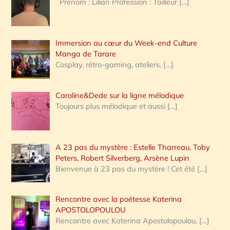
Prénom : Lilian Profession : Tailleur
[…]
e
r
Immersion au cœur du Week-end Culture
:
Manga de Tarare
Cosplay, rétro-gaming, ateliers,
[…]
Caroline&Dede sur la ligne mélodique
Toujours plus mélodique et aussi
[…]
A 23 pas du mystère : Estelle Tharreau, Toby
Peters, Robert Silverberg, Arsène Lupin
Bienvenue à 23 pas du mystère ! Cet été
[…]
Rencontre avec la poétesse Katerina
APOSTOLOPOULOU
Rencontre avec Katerina Apostolopoulou,
[…]