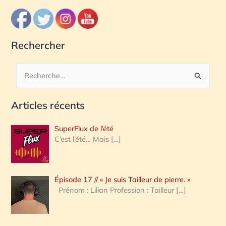
Rechercher
R
e
Articles récents
c
h
SuperFlux de l’été
e
C’est l’été… Mais
[…]
r
c
Épisode 17 // « Je suis Tailleur de pierre. »
h
Prénom : Lilian Profession : Tailleur
[…]
e
r