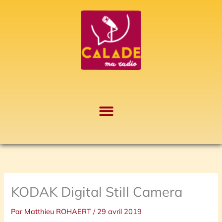
Aller
A
au
r
contenu
c
h
i
v
e
s
KODAK Digital Still Camera
Par
Matthieu ROHAERT
/
29 avril 2019