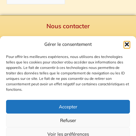
Nous contacter
Politique de confidentialité
Gérer le consentement
Mentions Légales
Plan du site
Pour offrir les meilleures expériences, nous utilisons des technologies
telles que les cookies pour stocker et/ou accéder aux informations des
Gestion des Cookies
appareils. Le fait de consentir à ces technologies nous permettra de
traiter des données telles que le comportement de navigation ou les ID
uniques sur ce site. Le fait de ne pas consentir ou de retirer son
consentement peut avoir un effet négatif sur certaines caractéristiques et
fonctions.
Accepter
Refuser
© 2026 Radio Calade
Voir les préférences