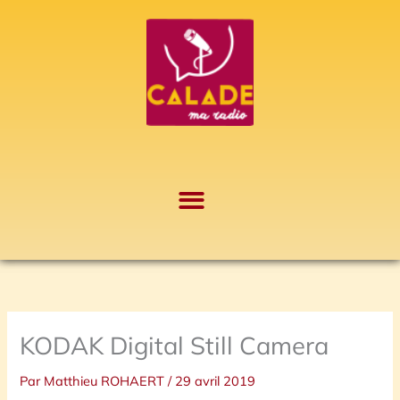
Aller
A
au
r
contenu
c
h
i
v
e
s
KODAK Digital Still Camera
Par
Matthieu ROHAERT
/
29 avril 2019