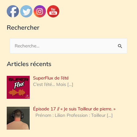
Rechercher
R
e
Articles récents
c
h
SuperFlux de l’été
e
C’est l’été… Mais
[…]
r
c
Épisode 17 // « Je suis Tailleur de pierre. »
h
Prénom : Lilian Profession : Tailleur
[…]
e
r