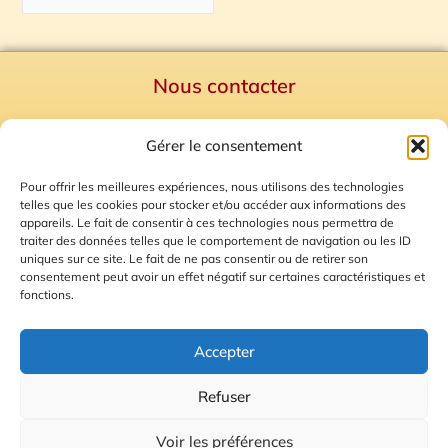
Nous contacter
Politique de confidentialité
Gérer le consentement
Mentions Légales
Plan du site
Pour offrir les meilleures expériences, nous utilisons des technologies
telles que les cookies pour stocker et/ou accéder aux informations des
Gestion des Cookies
appareils. Le fait de consentir à ces technologies nous permettra de
traiter des données telles que le comportement de navigation ou les ID
uniques sur ce site. Le fait de ne pas consentir ou de retirer son
consentement peut avoir un effet négatif sur certaines caractéristiques et
fonctions.
Accepter
Refuser
© 2026 Radio Calade
Voir les préférences