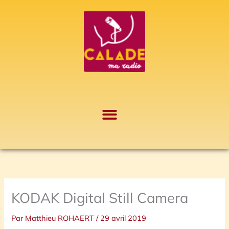
Aller
A
au
r
contenu
c
h
i
v
e
s
KODAK Digital Still Camera
Par
Matthieu ROHAERT
/
29 avril 2019