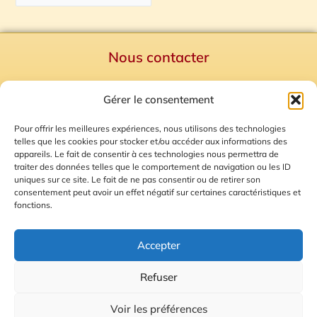
Nous contacter
Politique de confidentialité
Gérer le consentement
Mentions Légales
Plan du site
Pour offrir les meilleures expériences, nous utilisons des technologies
telles que les cookies pour stocker et/ou accéder aux informations des
Gestion des Cookies
appareils. Le fait de consentir à ces technologies nous permettra de
traiter des données telles que le comportement de navigation ou les ID
uniques sur ce site. Le fait de ne pas consentir ou de retirer son
consentement peut avoir un effet négatif sur certaines caractéristiques et
fonctions.
Accepter
Refuser
© 2026 Radio Calade
Voir les préférences