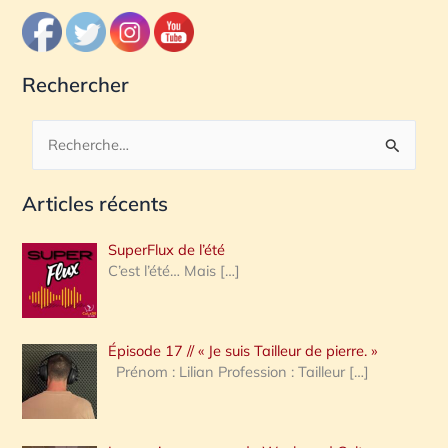
Rechercher
R
e
Articles récents
c
h
SuperFlux de l’été
e
C’est l’été… Mais
[…]
r
c
Épisode 17 // « Je suis Tailleur de pierre. »
h
Prénom : Lilian Profession : Tailleur
[…]
e
r