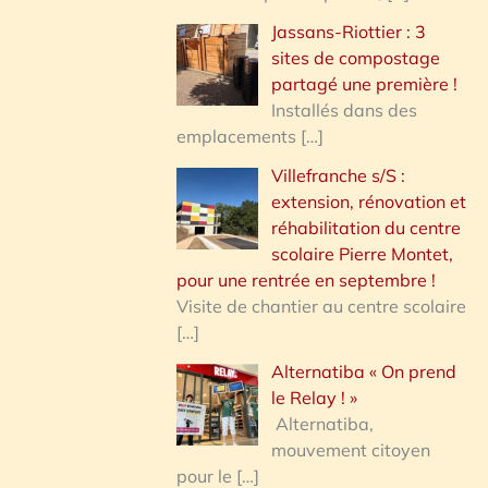
Jassans-Riottier : 3
sites de compostage
partagé une première !
Installés dans des
emplacements
[…]
Villefranche s/S :
extension, rénovation et
réhabilitation du centre
scolaire Pierre Montet,
pour une rentrée en septembre !
Visite de chantier au centre scolaire
[…]
Alternatiba « On prend
le Relay ! »
Alternatiba,
mouvement citoyen
pour le
[…]