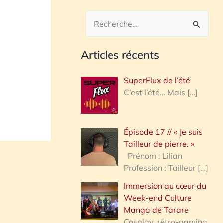
R
e
Articles récents
c
h
SuperFlux de l’été
e
C’est l’été… Mais
[…]
r
c
Épisode 17 // « Je suis
h
Tailleur de pierre. »
e
Prénom : Lilian
Profession : Tailleur
[…]
r
Immersion au cœur du
Week-end Culture
:
Manga de Tarare
Cosplay, rétro-gaming,