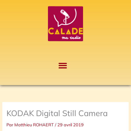
Aller
A
au
r
contenu
c
h
i
v
e
s
KODAK Digital Still Camera
Par
Matthieu ROHAERT
/
29 avril 2019