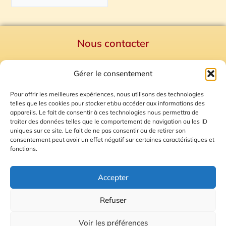
Nous contacter
Politique de confidentialité
Gérer le consentement
Mentions Légales
Plan du site
Pour offrir les meilleures expériences, nous utilisons des technologies
telles que les cookies pour stocker et/ou accéder aux informations des
Gestion des Cookies
appareils. Le fait de consentir à ces technologies nous permettra de
traiter des données telles que le comportement de navigation ou les ID
uniques sur ce site. Le fait de ne pas consentir ou de retirer son
consentement peut avoir un effet négatif sur certaines caractéristiques et
fonctions.
Accepter
Refuser
© 2026 Radio Calade
Voir les préférences