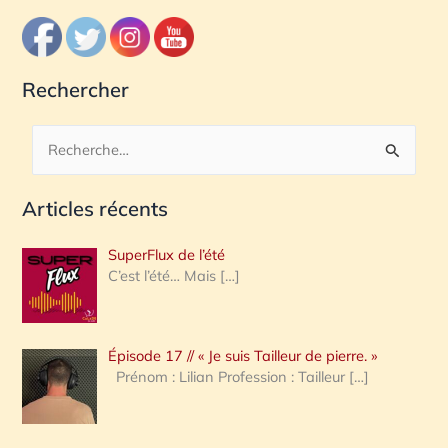
Rechercher
R
e
Articles récents
c
h
SuperFlux de l’été
e
C’est l’été… Mais
[…]
r
c
Épisode 17 // « Je suis Tailleur de pierre. »
h
Prénom : Lilian Profession : Tailleur
[…]
e
r