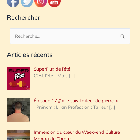
Rechercher
R
e
Articles récents
c
h
SuperFlux de l’été
e
C’est l’été… Mais
[…]
r
c
Épisode 17 // « Je suis Tailleur de pierre. »
h
Prénom : Lilian Profession : Tailleur
[…]
e
r
Immersion au cœur du Week-end Culture
:
Manga de Tarare