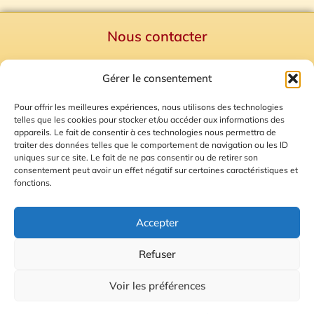
Nous contacter
Politique de confidentialité
Gérer le consentement
Mentions Légales
Plan du site
Pour offrir les meilleures expériences, nous utilisons des technologies
telles que les cookies pour stocker et/ou accéder aux informations des
Gestion des Cookies
appareils. Le fait de consentir à ces technologies nous permettra de
traiter des données telles que le comportement de navigation ou les ID
uniques sur ce site. Le fait de ne pas consentir ou de retirer son
consentement peut avoir un effet négatif sur certaines caractéristiques et
fonctions.
Accepter
Refuser
© 2026 Radio Calade
Voir les préférences
Ecoutez le direct