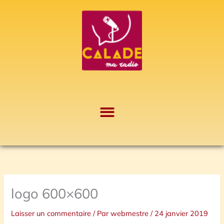
Aller
A
au
r
contenu
c
h
i
v
e
s
logo 600×600
Laisser un commentaire
/ Par
webmestre
/
24 janvier 2019