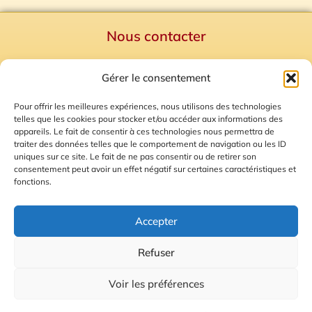
Nous contacter
Politique de confidentialité
Gérer le consentement
Mentions Légales
Plan du site
Pour offrir les meilleures expériences, nous utilisons des technologies
telles que les cookies pour stocker et/ou accéder aux informations des
Gestion des Cookies
appareils. Le fait de consentir à ces technologies nous permettra de
traiter des données telles que le comportement de navigation ou les ID
uniques sur ce site. Le fait de ne pas consentir ou de retirer son
consentement peut avoir un effet négatif sur certaines caractéristiques et
fonctions.
Accepter
Refuser
© 2026 Radio Calade
Voir les préférences
Ecoutez le direct