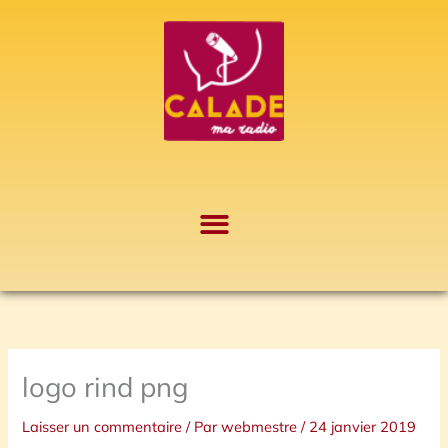
Aller
A
au
r
contenu
c
h
i
v
e
s
logo rind png
Laisser un commentaire
/ Par
webmestre
/
24 janvier 2019