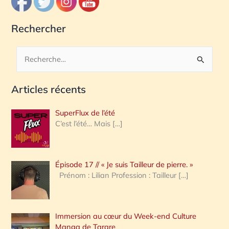
Rechercher
R
e
Articles récents
c
h
SuperFlux de l’été
e
C’est l’été… Mais
[…]
r
c
Épisode 17 // « Je suis Tailleur de pierre. »
h
Prénom : Lilian Profession : Tailleur
[…]
e
r
Immersion au cœur du Week-end Culture
:
Manga de Tarare