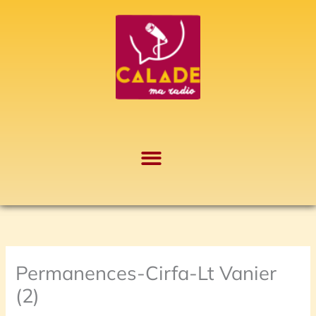
Aller
A
au
r
contenu
c
h
i
v
e
s
Permanences-Cirfa-Lt Vanier
(2)