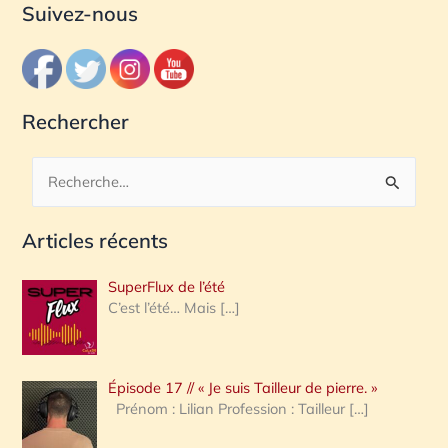
Suivez-nous
Rechercher
R
e
Articles récents
c
h
SuperFlux de l’été
e
C’est l’été… Mais
[…]
r
c
Épisode 17 // « Je suis Tailleur de pierre. »
h
Prénom : Lilian Profession : Tailleur
[…]
e
r