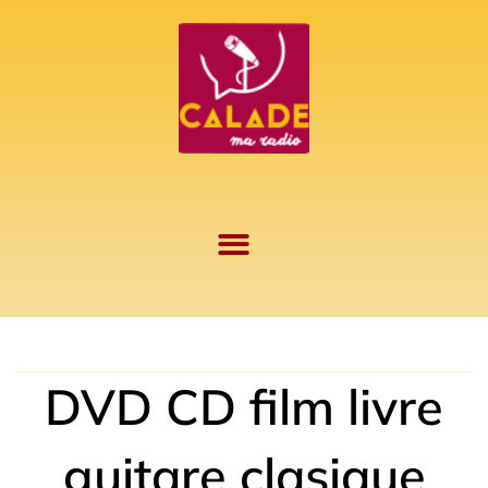
Aller
au
contenu
DVD CD film livre
guitare clasique