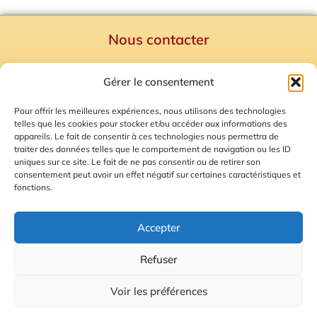
Nous contacter
Politique de confidentialité
Gérer le consentement
Mentions Légales
Plan du site
Pour offrir les meilleures expériences, nous utilisons des technologies
telles que les cookies pour stocker et/ou accéder aux informations des
Gestion des Cookies
appareils. Le fait de consentir à ces technologies nous permettra de
traiter des données telles que le comportement de navigation ou les ID
uniques sur ce site. Le fait de ne pas consentir ou de retirer son
consentement peut avoir un effet négatif sur certaines caractéristiques et
fonctions.
Accepter
Refuser
© 2026 Radio Calade
Voir les préférences
Ecoutez le direct