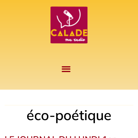
Aller
au
contenu
éco-poétique