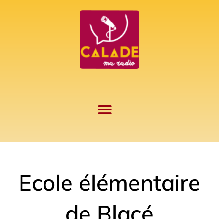
Aller
au
contenu
Ecole élémentaire
de Blacé