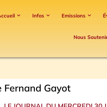
ccueil
Infos
Emissions
É
Nous Souteni
e Fernand Gayot
LE JOURNAL DU MERCREDI 30 