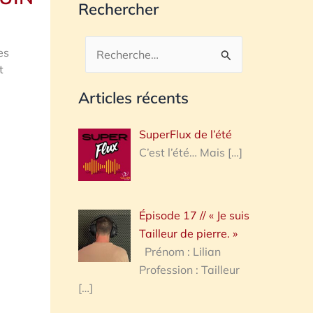
Rechercher
es
Rechercher :
t
Articles récents
SuperFlux de l’été
C’est l’été… Mais
[…]
Épisode 17 // « Je suis
Tailleur de pierre. »
Prénom : Lilian
Profession : Tailleur
[…]