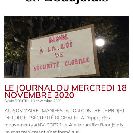
LE JOURNAL DU MERCREDI 18
NOVEMBRE 2020
Sylvie ROSIER
18 novembre 2020
AU SOMMAIRE : MANIFESTATION CONTRE LE PROJET
DE LOI DE « SÉCURITÉ GLOBALE » A l’appel des
mouvements ANV-COP21 et Alerternatiba Beaujolais,
un rassemblement s’est formé sur