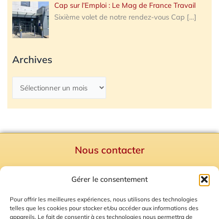
Cap sur l’Emploi : Le Mag de France Travail
Sixième volet de notre rendez-vous Cap
[…]
Archives
Nous contacter
Politique de confidentialité
Gérer le consentement
Mentions Légales
Plan du site
Pour offrir les meilleures expériences, nous utilisons des technologies
telles que les cookies pour stocker et/ou accéder aux informations des
Gestion des Cookies
appareils. Le fait de consentir à ces technologies nous permettra de