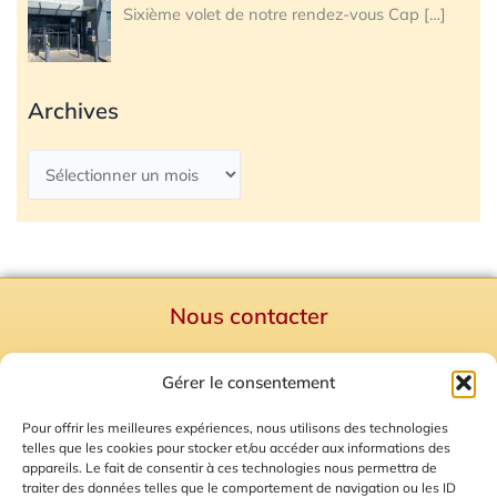
Sixième volet de notre rendez-vous Cap
[…]
Archives
Nous contacter
Politique de confidentialité
Gérer le consentement
Mentions Légales
Plan du site
Pour offrir les meilleures expériences, nous utilisons des technologies
telles que les cookies pour stocker et/ou accéder aux informations des
Gestion des Cookies
appareils. Le fait de consentir à ces technologies nous permettra de
traiter des données telles que le comportement de navigation ou les ID