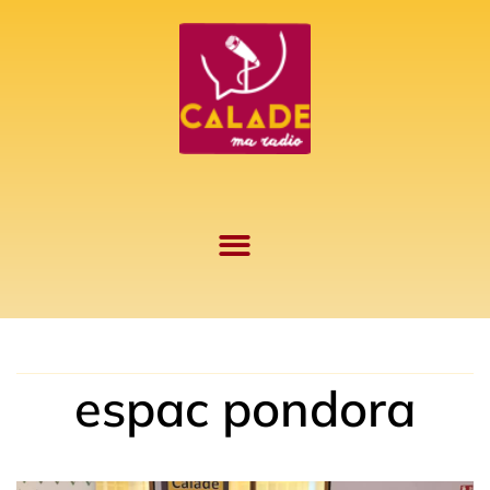
Aller
au
contenu
espac pondora