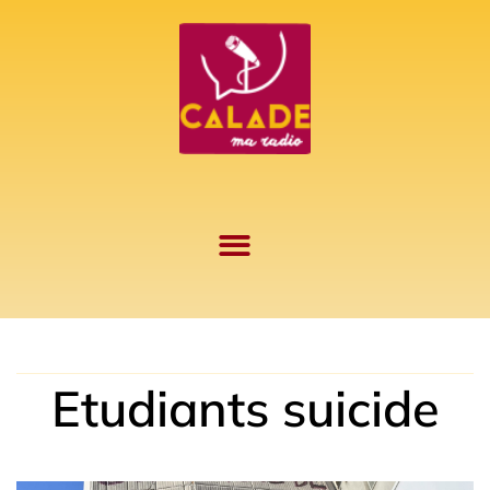
Aller
au
contenu
Etudiants suicide