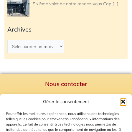
Sixième volet de notre rendez-vous Cap
[…]
Archives
Nous contacter
Politique de confidentialité
Gérer le consentement
Mentions Légales
Plan du site
Pour offrir les meilleures expériences, nous utilisons des technologies
telles que les cookies pour stocker et/ou accéder aux informations des
Gestion des Cookies
appareils. Le fait de consentir à ces technologies nous permettra de
traiter des données telles que le comportement de navigation ou les ID