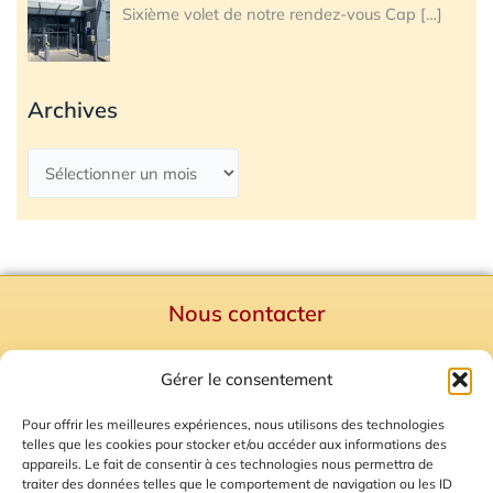
Sixième volet de notre rendez-vous Cap
[…]
Archives
Nous contacter
Politique de confidentialité
Gérer le consentement
Mentions Légales
Plan du site
Pour offrir les meilleures expériences, nous utilisons des technologies
telles que les cookies pour stocker et/ou accéder aux informations des
Gestion des Cookies
appareils. Le fait de consentir à ces technologies nous permettra de
traiter des données telles que le comportement de navigation ou les ID