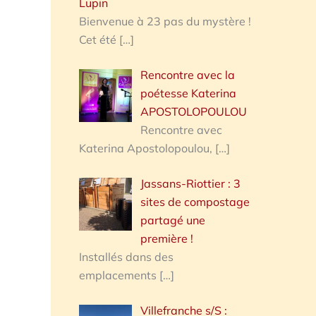
Lupin
Bienvenue à 23 pas du mystère !
Cet été
[…]
Rencontre avec la
poétesse Katerina
APOSTOLOPOULOU
Rencontre avec
Katerina Apostolopoulou,
[…]
Jassans-Riottier : 3
sites de compostage
partagé une
première !
Installés dans des
emplacements
[…]
Villefranche s/S :