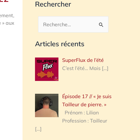
Rechercher
gement,
e » aux
Rechercher :
Articles récents
SuperFlux de l’été
C’est l’été… Mais
[…]
Épisode 17 // « Je suis
Tailleur de pierre. »
Prénom : Lilian
Profession : Tailleur
[…]