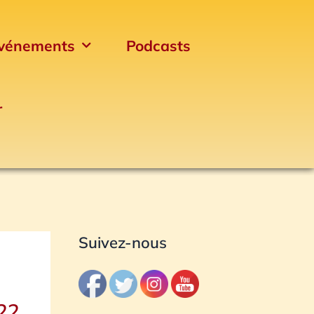
vénements
Podcasts
r
Archives
Suivez-nous
022