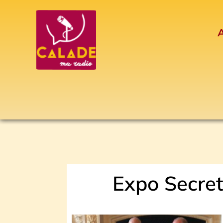
Aller
au
A
contenu
Expo Secret