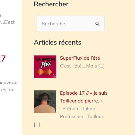
Rechercher
s
r…C’est
Rechercher :
Articles récents
27
SuperFlux de l’été
C’est l’été… Mais
[…]
 nouveau
tes, du
Épisode 17 // « Je suis
Tailleur de pierre. »
Prénom : Lilian
Profession : Tailleur
[…]