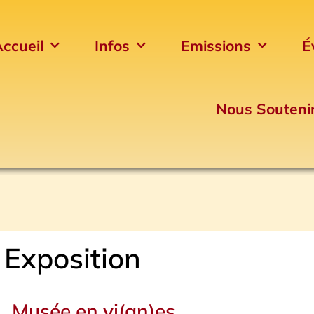
ccueil
Infos
Emissions
É
Nous Souteni
Exposition
Musée en vi(gn)es