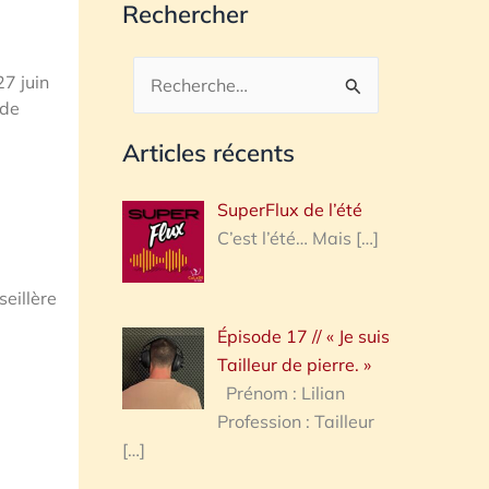
Rechercher
27 juin
Rechercher :
 de
Articles récents
SuperFlux de l’été
C’est l’été… Mais
[…]
eillère
Épisode 17 // « Je suis
Tailleur de pierre. »
Prénom : Lilian
Profession : Tailleur
[…]