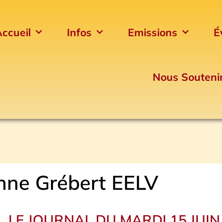
ccueil
Infos
Emissions
É
Nous Souteni
nne Grébert EELV
LE JOURNAL DU MARDI 15 JUIN