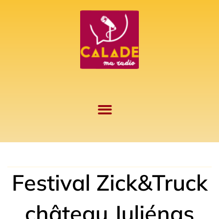
Aller
au
contenu
Festival Zick&Truck
château Juliénas