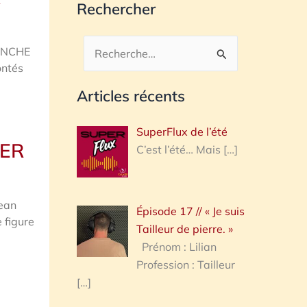
Rechercher
ANCHE
Rechercher :
ontés
Articles récents
SuperFlux de l’été
IER
C’est l’été… Mais
[…]
Jean
Épisode 17 // « Je suis
e figure
Tailleur de pierre. »
Prénom : Lilian
Profession : Tailleur
[…]