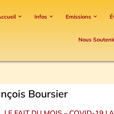
ccueil
Infos
Emissions
É
Nous Souteni
nçois Boursier
LE FAIT DU MOIS – COVID-19 L