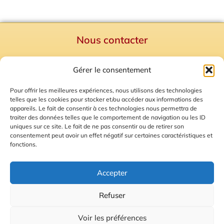
Nous contacter
Politique de confidentialité
Gérer le consentement
Mentions Légales
Plan du site
Pour offrir les meilleures expériences, nous utilisons des technologies
telles que les cookies pour stocker et/ou accéder aux informations des
Gestion des Cookies
appareils. Le fait de consentir à ces technologies nous permettra de
traiter des données telles que le comportement de navigation ou les ID
uniques sur ce site. Le fait de ne pas consentir ou de retirer son
consentement peut avoir un effet négatif sur certaines caractéristiques et
fonctions.
Accepter
Refuser
© 2026 Radio Calade
Voir les préférences