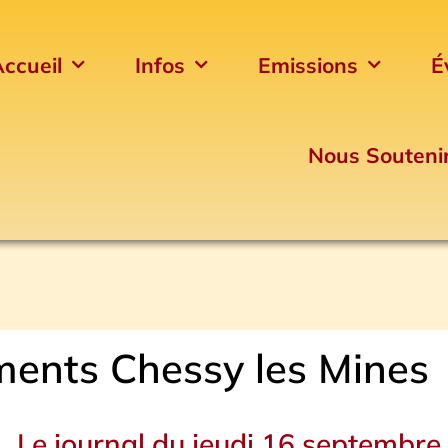
ccueil
Infos
Emissions
É
Nous Souteni
ents Chessy les Mines
Le journal du jeudi 16 septembre