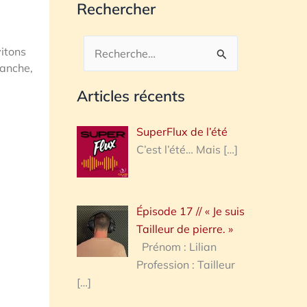
Rechercher
vitons
Rechercher :
ranche,
Articles récents
SuperFlux de l’été
C’est l’été… Mais
[…]
Épisode 17 // « Je suis
Tailleur de pierre. »
Prénom : Lilian
Profession : Tailleur
[…]