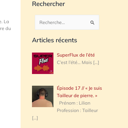
Rechercher
e. La
Rechercher :
ure du
Articles récents
SuperFlux de l’été
C’est l’été… Mais
[…]
Épisode 17 // « Je suis
Tailleur de pierre. »
Prénom : Lilian
Profession : Tailleur
[…]