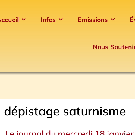
ccueil
Infos
Emissions
É
Nous Souteni
 dépistage saturnisme
Le journal du mercredi 18 janvier