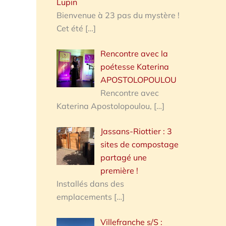
Lupin
Bienvenue à 23 pas du mystère !
Cet été
[…]
Rencontre avec la
poétesse Katerina
APOSTOLOPOULOU
Rencontre avec
Katerina Apostolopoulou,
[…]
Jassans-Riottier : 3
sites de compostage
partagé une
première !
Installés dans des
emplacements
[…]
Villefranche s/S :