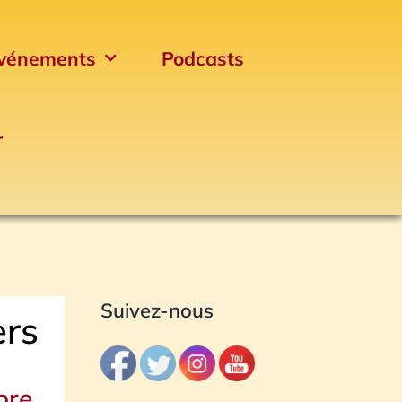
vénements
Podcasts
r
Archives
Suivez-nous
ers
bre