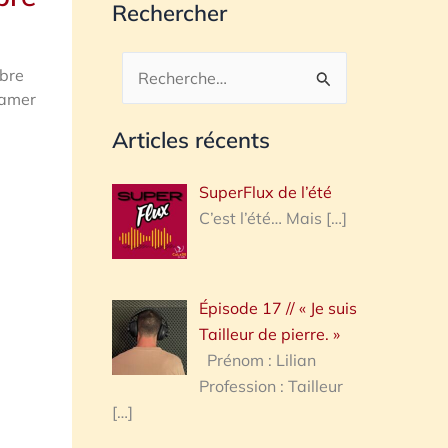
Rechercher
mbre
Rechercher :
lamer
Articles récents
SuperFlux de l’été
C’est l’été… Mais
[…]
Épisode 17 // « Je suis
Tailleur de pierre. »
Prénom : Lilian
Profession : Tailleur
[…]