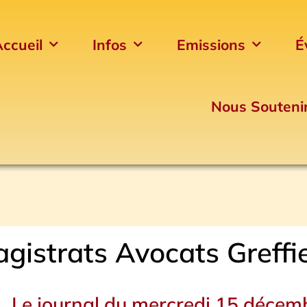
ccueil
Infos
Emissions
É
Nous Souteni
gistrats Avocats Greffi
Le journal du mercredi 15 décem