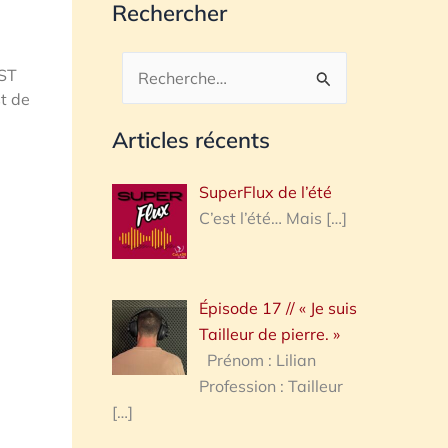
Rechercher
ST
Rechercher :
st de
Articles récents
SuperFlux de l’été
C’est l’été… Mais
[…]
Épisode 17 // « Je suis
Tailleur de pierre. »
Prénom : Lilian
Profession : Tailleur
[…]