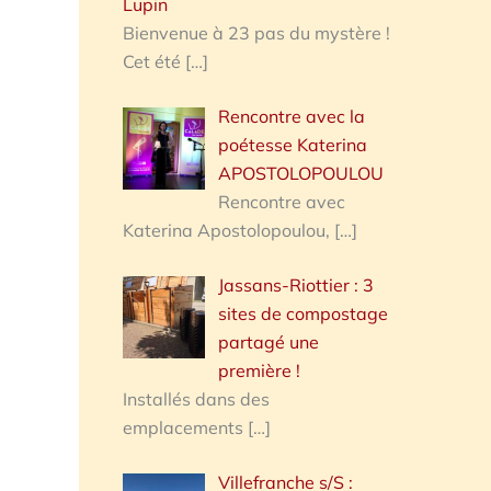
Lupin
Bienvenue à 23 pas du mystère !
Cet été
[…]
Rencontre avec la
poétesse Katerina
APOSTOLOPOULOU
Rencontre avec
Katerina Apostolopoulou,
[…]
Jassans-Riottier : 3
sites de compostage
partagé une
première !
Installés dans des
emplacements
[…]
Villefranche s/S :