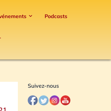
vénements
Podcasts
r
Archives
Suivez-nous
021