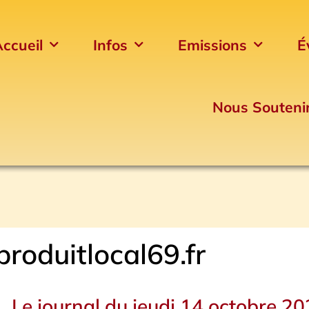
ccueil
Infos
Emissions
É
Nous Souteni
roduitlocal69.fr
Le journal du jeudi 14 octobre 2