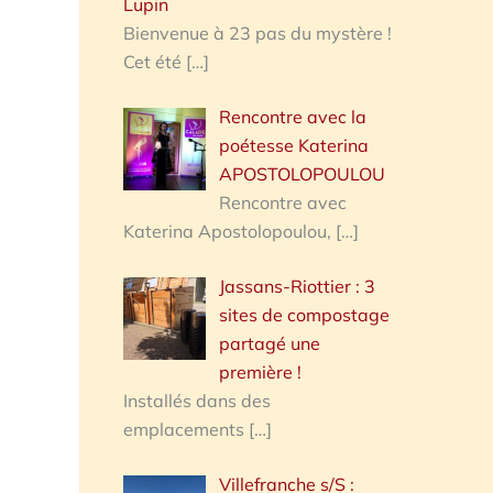
Lupin
Bienvenue à 23 pas du mystère !
Cet été
[…]
Rencontre avec la
poétesse Katerina
APOSTOLOPOULOU
Rencontre avec
Katerina Apostolopoulou,
[…]
Jassans-Riottier : 3
sites de compostage
partagé une
première !
Installés dans des
emplacements
[…]
Villefranche s/S :