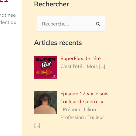
Rechercher
matinée
ident du
Rechercher :
Articles récents
SuperFlux de l’été
C’est l’été… Mais
[…]
Épisode 17 // « Je suis
Tailleur de pierre. »
Prénom : Lilian
Profession : Tailleur
[…]