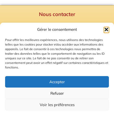
Nous contacter
Politique de confidentialité
Gérer le consentement
Mentions Légales
Plan du site
Pour offrir les meilleures expériences, nous utilisons des technologies
telles que les cookies pour stocker et/ou accéder aux informations des
Gestion des Cookies
appareils. Le fait de consentir à ces technologies nous permettra de
traiter des données telles que le comportement de navigation ou les ID
uniques sur ce site. Le fait de ne pas consentir ou de retirer son
consentement peut avoir un effet négatif sur certaines caractéristiques et
fonctions.
Accepter
Refuser
© 2026 Radio Calade
Voir les préférences
Ecoutez le direct