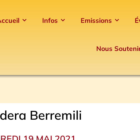
ccueil
Infos
Emissions
É
Nous Souteni
dera Berremili
REDI 19 MAI 2021