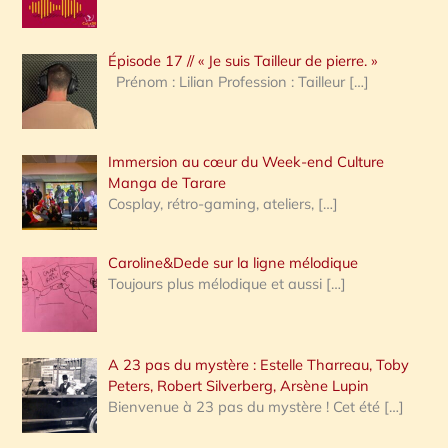
r
c
Épisode 17 // « Je suis Tailleur de pierre. »
h
Prénom : Lilian Profession : Tailleur
[…]
e
r
Immersion au cœur du Week-end Culture
:
Manga de Tarare
Cosplay, rétro-gaming, ateliers,
[…]
Caroline&Dede sur la ligne mélodique
Toujours plus mélodique et aussi
[…]
A 23 pas du mystère : Estelle Tharreau, Toby
Peters, Robert Silverberg, Arsène Lupin
Bienvenue à 23 pas du mystère ! Cet été
[…]