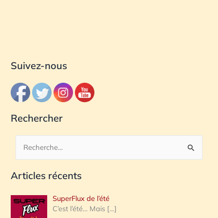
Suivez-nous
Rechercher
R
e
Articles récents
c
h
SuperFlux de l’été
e
C’est l’été… Mais
[…]