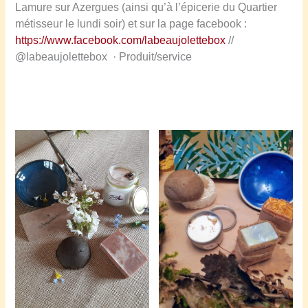
Lamure sur Azergues (ainsi qu’à l’épicerie du Quartier
n
métisseur le lundi soir) et sur la page facebook :
d
https://www.facebook.com/labeaujolettebox
//
i
@labeaujolettebox · Produit/service
d
a
t
s
c
a
n
t
o
n
d
e
G
l
e
i