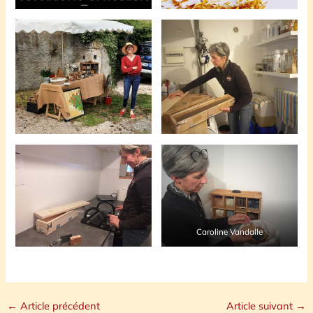
Caroline Vandalle
←
Article précédent
Article suivant
→