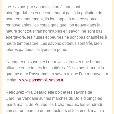
i
Les savons par saponification à froid sont
l
biodégradables et ne contribuent pas à la pollution de
e
notre environnement, ils font appel à des ressources
t
renouvelables, les corps gras que l’on trouve dans la
E
nature sont tous transformables en savon, ne sont pas
m
énergivore, les huiles et beurres ne sont pas chauffées à
m
haute température. Les savons obtenus sont très bien
a
tolérés par tous les types de peau.
n
u
Fabriquer un savon est donc aussi trouver une bonne
e
alliance entre toutes les matières. 11 savons forment la
l
gamme de « Passe-moi un savon », que l’on retrouve sur
D
le site :
www.passemoi1savon.fr
u
p
Retrouvez @la Beaujolette box et les savons de
i
Caroline Vandalle sur les marchés du Bois d’oingt les
t
mardi matin, de Poules-les-Echarmeaux, les vendredi
c
soir sur un marché de producteurs et le samedi matin à
a