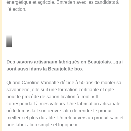
énergétique et agricole.
Entretien avec les candidats à
l’élection.
N
a
Des savons artisanaux fabriqués en Beaujolais…qui
d
sont aussi dans la Beaujolette box
é
r
Quand Caroline Vandalle décide à 50 ans de monter sa
a
savonnerie, elle suit une formation certifiante et opte
B
pour le procédé de saponification à froid. « Il
e
correspondait à mes valeurs. Une fabrication artisanale
r
où le temps fait son œuvre, afin de rendre le produit
r
meilleur et plus durable. Un retour vers un produit sain et
e
une fabrication simple et logique ».
m