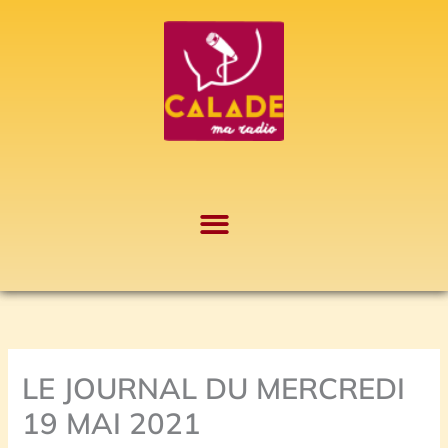
Aller
A
au
r
contenu
c
h
i
v
e
s
LE JOURNAL DU MERCREDI
19 MAI 2021