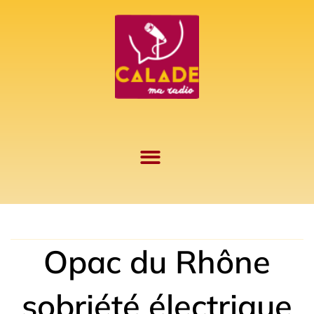
Aller
au
contenu
Opac du Rhône
sobriété électrique