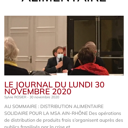
LE JOURNAL DU LUNDI 30
NOVEMBRE 2020
Sylvie ROSIER
30 novembre 2020
AU SOMMAIRE : DISTRIBUTION ALIMENTAIRE
SOLIDAIRE POUR LA MSA AIN-RHÔNE Des opérations
de distribution de produits frais s’organisent auprès des
publics fragilisés par la crise et