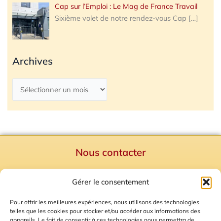
Cap sur l’Emploi : Le Mag de France Travail
Sixième volet de notre rendez-vous Cap
[…]
Archives
Nous contacter
Politique de confidentialité
Gérer le consentement
Mentions Légales
Plan du site
Pour offrir les meilleures expériences, nous utilisons des technologies
telles que les cookies pour stocker et/ou accéder aux informations des
Gestion des Cookies
appareils. Le fait de consentir à ces technologies nous permettra de