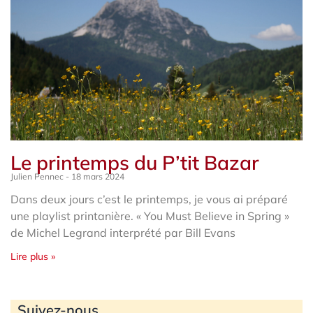
Le printemps du P’tit Bazar
Julien Pennec
18 mars 2024
Dans deux jours c’est le printemps, je vous ai préparé
une playlist printanière. « You Must Believe in Spring »
de Michel Legrand interprété par Bill Evans
Lire plus »
Archives
Suivez-nous