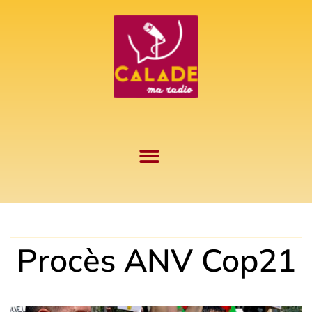
Aller
au
contenu
Procès ANV Cop21