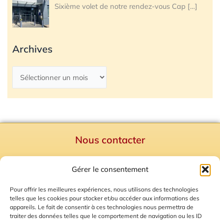
Sixième volet de notre rendez-vous Cap
[…]
Archives
Nous contacter
Politique de confidentialité
Gérer le consentement
Mentions Légales
Plan du site
Pour offrir les meilleures expériences, nous utilisons des technologies
telles que les cookies pour stocker et/ou accéder aux informations des
Gestion des Cookies
appareils. Le fait de consentir à ces technologies nous permettra de
traiter des données telles que le comportement de navigation ou les ID