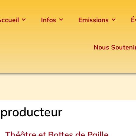
ccueil
Infos
Emissions
É
Nous Souteni
producteur
Théâtre et Bottes de Paille