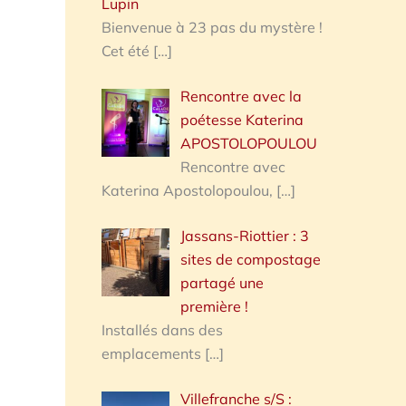
Lupin
Bienvenue à 23 pas du mystère !
Cet été
[…]
Rencontre avec la
poétesse Katerina
APOSTOLOPOULOU
Rencontre avec
Katerina Apostolopoulou,
[…]
Jassans-Riottier : 3
sites de compostage
partagé une
première !
Installés dans des
emplacements
[…]
Villefranche s/S :